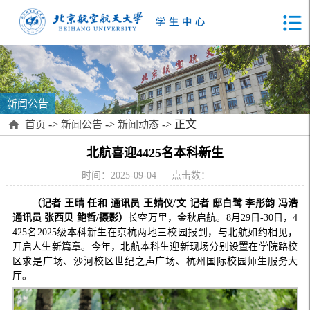
新闻公告
->
->
-> 正文
首页
新闻公告
新闻动态
北航喜迎4425名本科新生
时间：2025-09-04
点击数：
（记者 王晴 任和 通讯员 王婧仪/文 记者 邸白鹭 李彤韵 冯浩
通讯员 张西贝 鲍哲/摄影）
长空万里，金秋启航。8月29日-30日，4
425名2025级本科新生在京杭两地三校园报到，与北航如约相见，
开启人生新篇章。今年，北航本科生迎新现场分别设置在学院路校
区求是广场、沙河校区世纪之声广场、杭州国际校园师生服务大
厅。